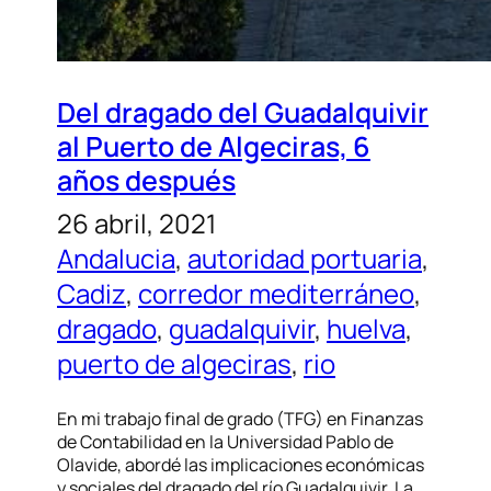
Del dragado del Guadalquivir
al Puerto de Algeciras, 6
años después
26 abril, 2021
Andalucia
, 
autoridad portuaria
, 
Cadiz
, 
corredor mediterráneo
, 
dragado
, 
guadalquivir
, 
huelva
, 
puerto de algeciras
, 
rio
En mi trabajo final de grado (TFG) en Finanzas
de Contabilidad en la Universidad Pablo de
Olavide, abordé las implicaciones económicas
y sociales del dragado del río Guadalquivir. La