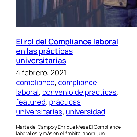
El rol del Compliance laboral
en las prácticas
universitarias
4 febrero, 2021
compliance
, 
compliance
laboral
, 
convenio de prácticas
, 
featured
, 
prácticas
universitarias
, 
universidad
Marta del Campo y Enrique Mesa El Compliance
laboral es, y más en el ámbito laboral, un