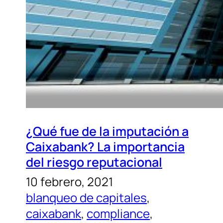
¿Qué fue de la imputación a
Caixabank? La importancia
del riesgo reputacional
10 febrero, 2021
blanqueo de capitales
, 
caixabank
, 
compliance
, 